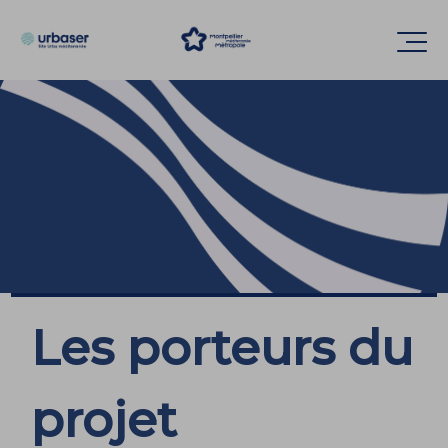
Accèder directement au contenu
Ouvr
Les porteurs du
projet